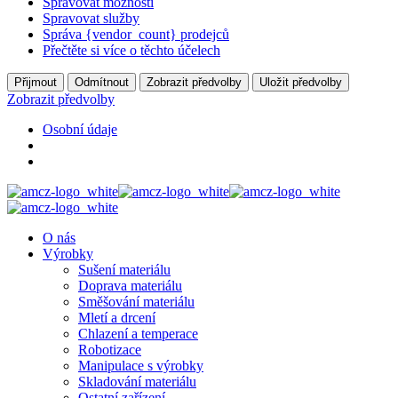
Spravovat možnosti
Spravovat služby
Správa {vendor_count} prodejců
Přečtěte si více o těchto účelech
Přijmout
Odmítnout
Zobrazit předvolby
Uložit předvolby
Zobrazit předvolby
Osobní údaje
O nás
Výrobky
Sušení materiálu
Doprava materiálu
Směšování materiálu
Mletí a drcení
Chlazení a temperace
Robotizace
Manipulace s výrobky
Skladování materiálu
Ostatní zařízení