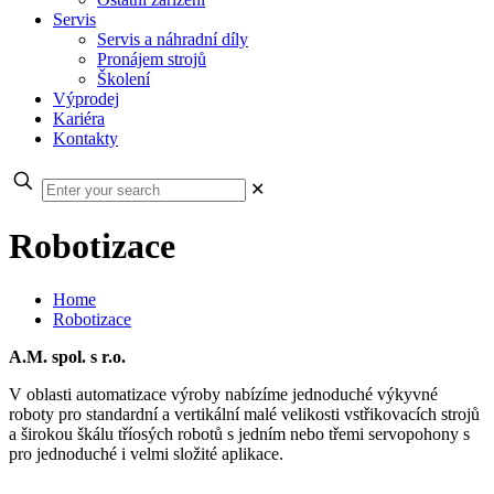
Servis
Servis a náhradní díly
Pronájem strojů
Školení
Výprodej
Kariéra
Kontakty
✕
Robotizace
Home
Robotizace
A.M. spol. s r.o.
V oblasti automatizace výroby nabízíme jednoduché výkyvné
roboty pro standardní a vertikální malé velikosti vstřikovacích strojů
a širokou škálu tříosých robotů s jedním nebo třemi servopohony s
pro jednoduché i velmi složité aplikace.